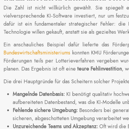
Die Zahl ist nicht willkürlich gewählt. Sie spiegel
vielversprechende KI-Software investiert, nur um festz
dafür ist ein fundamentaler strategischer Fehler: di
Technologie willen gekauft, anstatt sie als gezieltes W
Ein anschauliches Beispiel dafür lieferte das För
Bundeswirtschaftsministeriums
konnten KMU Förderungen 
Förderungen teils per Lotterieverfahren vergeben wurde
planen. Das Ergebnis ist oft eine
teure Fehlinvestition
, w
Die drei Hauptgründe für das Scheitern solcher Projekte
Mangelnde Datenbasis:
KI benötigt qualitativ hochw
aufbereiteten Datenbestand, was die KI-Modelle un
Fehlende sichere Umgebung:
Besonders bei generat
sicheren, abgeschotteten Umgebung verarbeitet werd
Unzureichende Teams und Akzeptanz:
Oft wird die