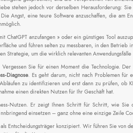
riebe stehen jedoch vor derselben Herausforderung: Sie
 Die Angst, eine teure Software anzuschaffen, die am End
unmöglich.
 mit ChatGPT anzufangen » oder ein günstiges Tool auszu
rfläche und führen selten zu messbaren, in den Betrieb i
aren Strategie, um die wirklich relevanten Anwendungsfäll
: Vergessen Sie für einen Moment die Technologie. Der S
ss-Diagnose
. Es geht darum, nicht nach Problemen für 
Abläufen zu identifizieren und erst dann zu prüfen, ob KI
ssnahme einen direkten Nutzen für Ihr Geschäft hat.
ness-Nutzen. Er zeigt Ihnen Schritt für Schritt, wie Si
winnbringend einsetzen – ganz ohne eine einzige Zeile 
ie als Entscheidungsträger konzipiert. Wir führen Sie von d