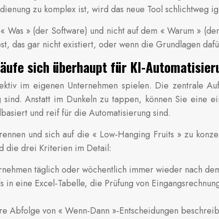
ienung zu komplex ist, wird das neue Tool schlichtweg ig
 « Was » (der Software) und nicht auf dem « Warum » (dem
st, das gar nicht existiert, oder wenn die Grundlagen dafü
läufe sich überhaupt für KI-Automatisie
ktiv im eigenen Unternehmen spielen. Die zentrale Aufg
ng sind. Anstatt im Dunkeln zu tappen, können Sie eine 
basiert und reif für die Automatisierung sind.
rennen und sich auf die « Low-Hanging Fruits » zu konze
die drei Kriterien im Detail:
ehmen täglich oder wöchentlich immer wieder nach dem 
s in eine Excel-Tabelle, die Prüfung von Eingangsrechnun
klare Abfolge von « Wenn-Dann »-Entscheidungen beschre