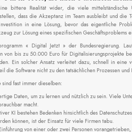
t eine bittere Realität wider, die viele mittelständi
ustellen, dass die Akzeptanz im Team ausbleibt und die 
e Investition in eine Lösung, bevor das eigentliche Pro
erkzeug zur Lösung eines spezifischen Geschäftsproblems e
derprogramm « Digital Jetzt » der Bundesregierung. L
von bis zu 50.000 Euro für Digitalisierungsprojekte be
n. Ein solcher Ansatz verleitet dazu, schnell in eine v
eil die Software nicht zu den tatsächlichen Prozessen und
 sind fast immer dieselben:
ertige Daten, um zu lernen und nützlich zu sein. Viele Un
brauchbar macht.
iver KI bestehen Bedenken hinsichtlich des Datenschutzes
en können, ist der Einsatz für viele Firmen tabu.
 Einführung von einer oder zwei Personen vorangetriebe