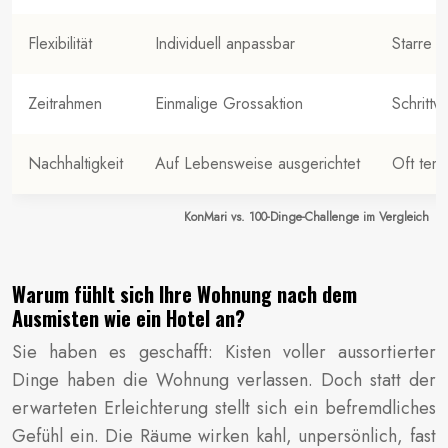
Flexibilität
Individuell anpassbar
Starre 
Zeitrahmen
Einmalige Grossaktion
Schrittw
Nachhaltigkeit
Auf Lebensweise ausgerichtet
Oft tem
KonMari vs. 100-Dinge-Challenge im Vergleich
Warum fühlt sich Ihre Wohnung nach dem
Ausmisten wie ein Hotel an?
Sie haben es geschafft: Kisten voller aussortierter
Dinge haben die Wohnung verlassen. Doch statt der
erwarteten Erleichterung stellt sich ein befremdliches
Gefühl ein. Die Räume wirken kahl, unpersönlich, fast