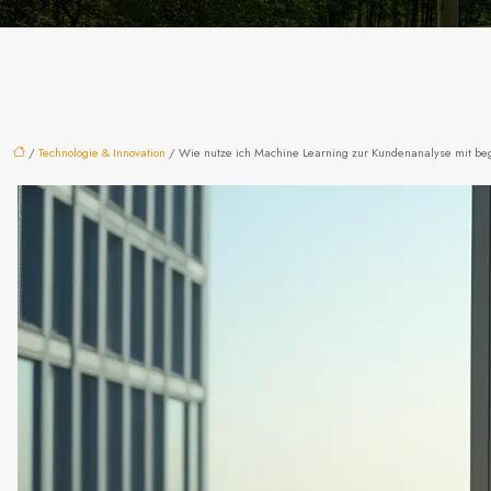
/
Technologie & Innovation
/ Wie nutze ich Machine Learning zur Kundenanalyse mit b