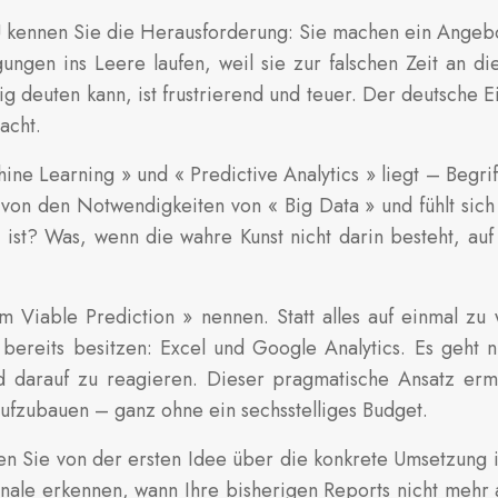
 kennen Sie die Herausforderung: Sie machen ein Angebot
ungen ins Leere laufen, weil sie zur falschen Zeit an di
ig deuten kann, ist frustrierend und teuer. Der deutsche 
acht.
ne Learning » und « Predictive Analytics » liegt – Begrif
von den Notwendigkeiten von « Big Data » und fühlt sic
 ist? Was, wenn die wahre Kunst nicht darin besteht, au
 Viable Prediction » nennen. Statt alles auf einmal zu w
bereits besitzen: Excel und Google Analytics. Es geht n
darauf zu reagieren. Dieser pragmatische Ansatz ermög
aufzubauen – ganz ohne ein sechsstelliges Budget.
hren Sie von der ersten Idee über die konkrete Umsetzung 
ale erkennen, wann Ihre bisherigen Reports nicht mehr au