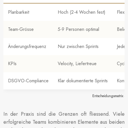
Planbarkeit
Hoch (2-4 Wochen fest)
Flexi
Team-Grösse
5-9 Personen optimal
Belie
Änderungsfrequenz
Nur zwischen Sprints
Jeder
KPIs
Velocity, Liefertreue
Cycle
DSGVO-Compliance
Klar dokumentierte Sprints
Konti
Entscheidungsmatrix Sc
In der Praxis sind die Grenzen oft fliessend. Viele
erfolgreiche Teams kombinieren Elemente aus beiden