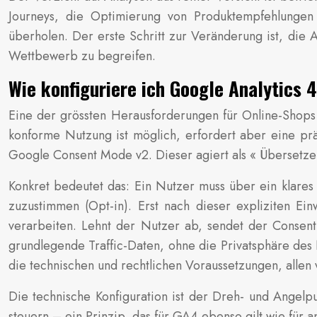
Journeys, die Optimierung von Produktempfehlungen
überholen. Der erste Schritt zur Veränderung ist, die 
Wettbewerb zu begreifen.
Wie konfiguriere ich Google Analytics
Eine der grössten Herausforderungen für Online-Shops 
konforme Nutzung ist möglich, erfordert aber eine pr
Google Consent Mode v2. Dieser agiert als « Übersetze
Konkret bedeutet das: Ein Nutzer muss über ein klare
zuzustimmen (Opt-in). Erst nach dieser expliziten E
verarbeiten. Lehnt der Nutzer ab, sendet der Conse
grundlegende Traffic-Daten, ohne die Privatsphäre des N
die technischen und rechtlichen Voraussetzungen, allen v
Die technische Konfiguration ist der Dreh- und Angelpu
steuern – ein Prinzip, das für GA4 ebenso gilt wie für 