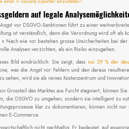
 einen IT-Security-Experten einzustellen?
sgeldern auf legale Analysemöglichkeite
e Angst vor DSGVO-Sanktionen führt zu einer weitverbreit
ltung ist verständlich, denn die Verordnung wird oft al
: « Nach wie vor bestehen grosse Unsicherheiten bei der
olle Analysen verzichten, als ein Risiko einzugehen.
ses Bild eindrücklich: Sie zeigt, dass
nur 29 % der deu
zone, was die Angst vor Fehlern und den daraus resultier
zu sehen, wird sie als reines Kostenzentrum und Innova
n Grossteil des Marktes aus Furcht stagniert, können Sie 
rum, die DSGVO zu umgehen, sondern sie intelligent zu n
eitungsprozesse klar zu dokumentieren, können nicht nur 
ernen E-Commerce.
bswirtschaftlich nicht nachhaltig. Er bedeutet, auf essenzi