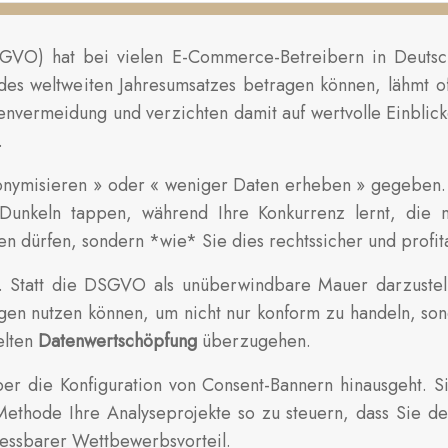
GVO) hat bei vielen E-Commerce-Betreibern in Deutsch
es weltweiten Jahresumsatzes betragen können, lähmt oft
envermeidung und verzichten damit auf wertvolle Einblic
.
anonymisieren » oder « weniger Daten erheben » gegeben.
 Dunkeln tappen, während Ihre Konkurrenz lernt, die n
en dürfen, sondern *wie* Sie dies rechtssicher und profit
e. Statt die DSGVO als unüberwindbare Mauer darzustell
en nutzen können, um nicht nur konform zu handeln, son
elten
Datenwertschöpfung
überzugehen.
 die Konfiguration von Consent-Bannern hinausgeht. S
 Methode Ihre Analyseprojekte so zu steuern, dass Sie d
 messbarer Wettbewerbsvorteil.