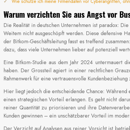
Wie schütze ich meine Firmendaten vor Cyberangriffen, ohne
Warum verzichten Sie aus Angst vor Bus
Die Realität in deutschen Unternehmen ist paradox: Di
Weitem nicht ausgeschöpft werden. Diese defensive Ha
der Bitkom-Geschäftsleitung fasst es treffend zusammen
dazu, dass viele Unternehmen lieber auf potenziell wertv
Eine Bitkom-Studie aus dem Jahr 2024 untermauert die
haben. Der Grossteil agiert in einer rechtlichen Grau
Rahmenwerk für eine vertrauensvolle Kundenbeziehung 
Hier liegt jedoch die entscheidende Chance: Während ei
einen strategischen Vorteil erlangen. Es geht nicht da
reiner Quantität zu priorisieren und ihre Datenverarb
Kunden gewinnen – ein unschätzbarer Vorteil im mod
Der Verzicht auf Analysen aus reiner Vorsicht ist betrie