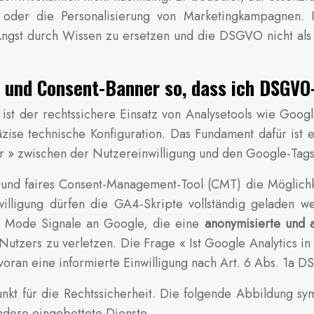
 oder die Personalisierung von Marketingkampagnen. I
Angst durch Wissen zu ersetzen und die DSGVO nicht als 
 4 und Consent-Banner so, dass ich DSGV
ist der rechtssichere Einsatz von Analysetools wie Goo
äzise technische Konfiguration. Das Fundament dafür ist
r » zwischen der Nutzereinwilligung und den Google-Tags
s und faires Consent-Management-Tool (CMT) die Möglich
inwilligung dürfen die GA4-Skripte vollständig geladen
nt Mode Signale an Google, die eine
anonymisierte und 
utzers zu verletzen. Die Frage « Ist Google Analytics in 
oran eine informierte Einwilligung nach Art. 6 Abs. 1a DS
nkt für die Rechtssicherheit. Die folgende Abbildung sy
andere eingebettete Dienste.