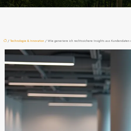
/
Technologie & Innovation
/ Wie generiere ich rechtssichere Insights aus Kundendaten