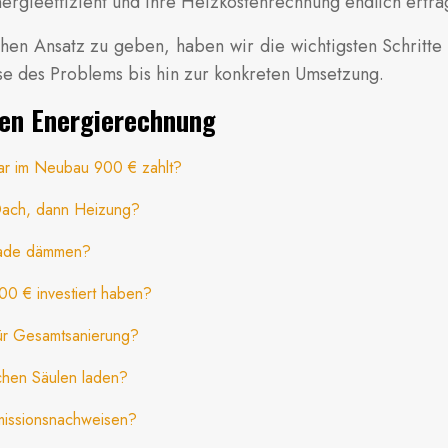
nergieeffizient und Ihre Heizkostenrechnung endlich ertr
chen Ansatz zu geben, haben wir die wichtigsten Schritte
se des Problems bis hin zur konkreten Umsetzung.
rten Energierechnung
ar im Neubau 900 € zahlt?
n Dach, dann Heizung?
ssade dämmen?
0 € investiert haben?
 für Gesamtsanierung?
ichen Säulen laden?
missionsnachweisen?