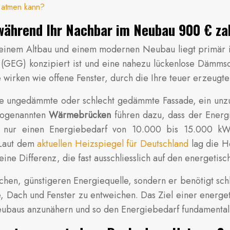
i atmen kann?
während Ihr Nachbar im Neubau 900 € za
einem Altbau und einem modernen Neubau liegt primär 
(GEG) konzipiert ist und eine nahezu lückenlose Dämmsc
 wirken wie offene Fenster, durch die Ihre teuer erzeug
 ungedämmte oder schlecht gedämmte Fassade, ein unzure
 sogenannten
Wärmebrücken
führen dazu, dass der Energi
 nur einen Energiebedarf von 10.000 bis 15.000 kWh 
 Laut dem
aktuellen Heizspiegel für Deutschland
lag die H
e Differenz, die fast ausschliesslich auf den energetisc
chen, günstigeren Energiequelle, sondern er benötigt sc
 Dach und Fenster zu entweichen. Das Ziel einer energet
eubaus anzunähern und so den Energiebedarf fundamental