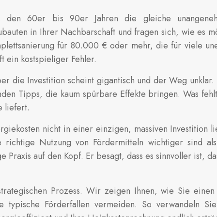
us den 60er bis 90er Jahren die gleiche unangeneh
ten in Ihrer Nachbarschaft und fragen sich, wie es möglic
plettsanierung für 80.000 € oder mehr, die für viele u
 ein kostspieliger Fehler.
aber die Investition scheint gigantisch und der Weg unkla
en Tipps, die kaum spürbare Effekte bringen. Was fehlt,
liefert.
iekosten nicht in einer einzigen, massiven Investition lie
richtige Nutzung von Fördermitteln wichtiger sind a
ge Praxis auf den Kopf. Er besagt, dass es sinnvoller ist,
strategischen Prozess. Wir zeigen Ihnen, wie Sie einen
 typische Förderfallen vermeiden. So verwandeln Si