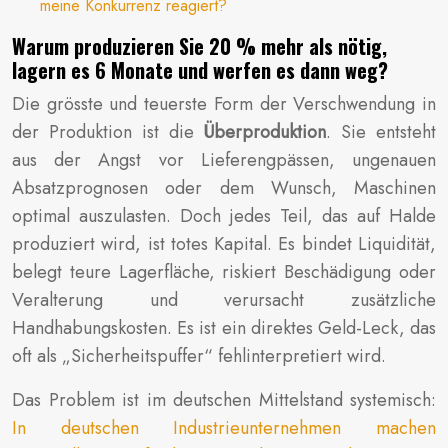
meine Konkurrenz reagiert?
Warum produzieren Sie 20 % mehr als nötig,
lagern es 6 Monate und werfen es dann weg?
Die grösste und teuerste Form der Verschwendung in
der Produktion ist die
Überproduktion
. Sie entsteht
aus der Angst vor Lieferengpässen, ungenauen
Absatzprognosen oder dem Wunsch, Maschinen
optimal auszulasten. Doch jedes Teil, das auf Halde
produziert wird, ist totes Kapital. Es bindet Liquidität,
belegt teure Lagerfläche, riskiert Beschädigung oder
Veralterung und verursacht zusätzliche
Handhabungskosten. Es ist ein direktes Geld-Leck, das
oft als „Sicherheitspuffer“ fehlinterpretiert wird.
Das Problem ist im deutschen Mittelstand systemisch:
In deutschen Industrieunternehmen machen