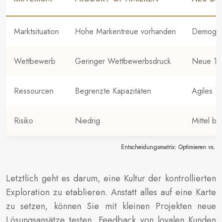
Marktsituation
Hohe Markentreue vorhanden
Demograf
Wettbewerb
Geringer Wettbewerbsdruck
Neue Te
Ressourcen
Begrenzte Kapazitäten
Agiles T
Risiko
Niedrig
Mittel bi
Entscheidungsmatrix: Optimieren vs. 
Letztlich geht es darum, eine Kultur der kontrollierten
Exploration zu etablieren. Anstatt alles auf eine Karte
zu setzen, können Sie mit kleinen Projekten neue
Lösungsansätze testen, Feedback von loyalen Kunden