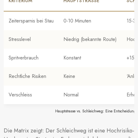
KRITERIUM
HAUPTSTRASSE
SCH
Zeitersparnis bei Stau
0-10 Minuten
15-3
Stresslevel
Niedrig (bekannte Route)
Hoch 
Spritverbrauch
Konstant
+15-
Rechtliche Risiken
Keine
‘Anli
Verschleiss
Normal
Erhöh
Hauptstrasse vs. Schleichweg: Eine Entscheidungs
Die Matrix zeigt: Der Schleichweg ist eine Hochrisiko-