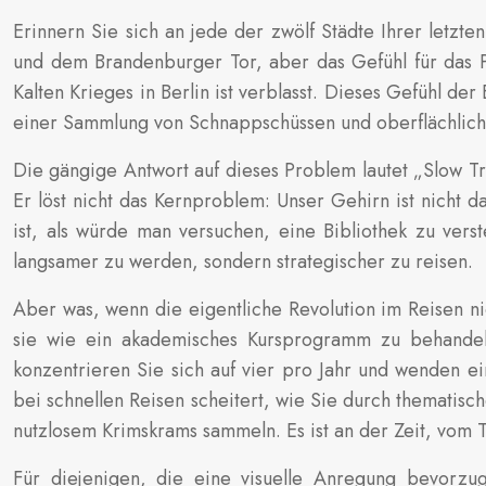
Erinnern Sie sich an jede der zwölf Städte Ihrer letzt
und dem Brandenburger Tor, aber das Gefühl für das P
Kalten Krieges in Berlin ist verblasst. Dieses Gefühl de
einer Sammlung von Schnappschüssen und oberflächlic
Die gängige Antwort auf dieses Problem lautet „Slow Tra
Er löst nicht das Kernproblem: Unser Gehirn ist nicht
ist, als würde man versuchen, eine Bibliothek zu ver
langsamer zu werden, sondern strategischer zu reisen.
Aber was, wenn die eigentliche Revolution im Reisen n
sie wie ein akademisches Kursprogramm zu behandeln?
konzentrieren Sie sich auf vier pro Jahr und wenden ei
bei schnellen Reisen scheitert, wie Sie durch thematisch
nutzlosem Krimskrams sammeln. Es ist an der Zeit, vom T
Für diejenigen, die eine visuelle Anregung bevorzu