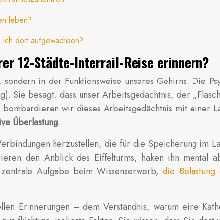
gen leben?
e ich dort aufgewachsen?
rer 12-Städte-Interrail-Reise erinnern?
, sondern in der Funktionsweise unseres Gehirns. Die Psyc
g). Sie besagt, dass unser Arbeitsgedächtnis, der „Flasc
n, bombardieren wir dieses Arbeitsgedächtnis mit einer
ive Überlastung
.
 Verbindungen herzustellen, die für die Speicherung im La
trieren den Anblick des Eiffelturms, haken ihn mental
ie zentrale Aufgabe beim Wissenserwerb,
die Belastung 
uellen Erinnerungen – dem Verständnis, warum eine Kath