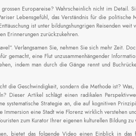
en grossen Europareise? Wahrscheinlich nicht im Detail. S
ariser Lebensgefühl, das Verständnis für die politische
r Enttäuschung ist unter bildungshungrigen Reisenden weit
hen Erinnerungen zurückzukehren.
vel“. Verlangsamen Sie, nehmen Sie sich mehr Zeit. Doch 
 dafür gemacht, eine Flut unzusammenhängender Informat
stehen, indem man durch die Gänge rennt und Buchrücken 
icht die Geschwindigkeit, sondern die Methode ist? Was,
 Dieser Artikel schlägt einen radikalen Perspektivwech
ne systematische Strategie an, die auf kognitiven Prinz
e Immersion eine Stadt wie Florenz wirklich verstehen und 
ouristen zum Kurator Ihrer eigenen kulturellen Bildung zu
gen, bietet das folgende Video einen Einblick in das 