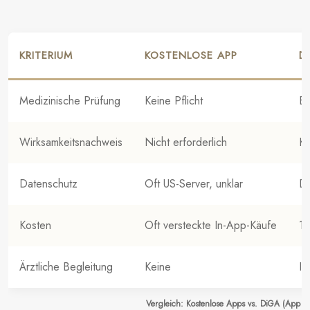
KRITERIUM
KOSTENLOSE APP
D
Medizinische Prüfung
Keine Pflicht
Bf
Wirksamkeitsnachweis
Nicht erforderlich
Kl
Datenschutz
Oft US-Server, unklar
DS
Kosten
Oft versteckte In-App-Käufe
10
Ärztliche Begleitung
Keine
In
Vergleich: Kostenlose Apps vs. DiGA (App au